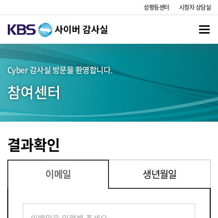
성평등센터
시청자 상담실
Togg
navi
Cyber 감사실 방문을 환영합니다.
참여센터
결과확인
이메일
생년월일